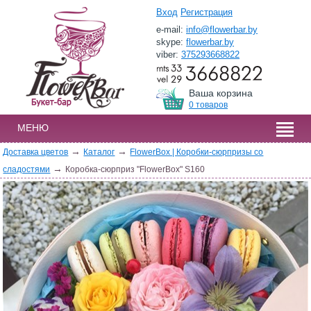
Вход
Регистрация
e-mail:
info@flowerbar.by
skype:
flowerbar.by
viber:
375293668822
Ваша корзина
0 товаров
МЕНЮ
→
→
Доставка цветов
Каталог
FlowerBox | Коробки-сюрпризы со
→
сладостями
Коробка-сюрприз "FlowerBox" S160