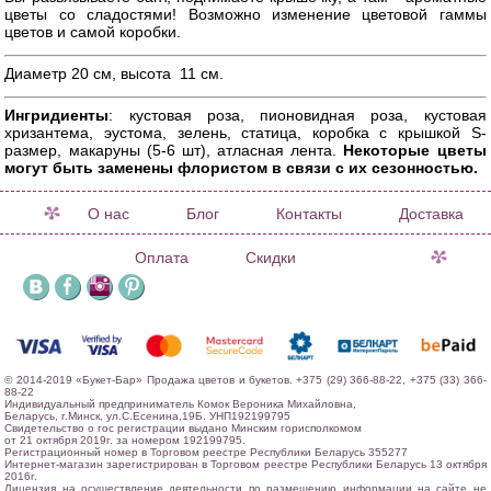
цветы со сладостями! Возможно изменение цветовой гаммы
цветов и самой коробки.
Диаметр 20 см, высота 11 см.
Ингридиенты
: кустовая роза, пионовидная роза, кустовая
хризантема, эустома, зелень, статица, коробка с крышкой S-
размер, макаруны (5-6 шт), атласная лента.
Некоторые цветы
могут быть заменены флористом в связи с их сезонностью.
О нас
Блог
Контакты
Доставка
Оплата
Скидки
© 2014-2019 «Букет-Бар» Продажа цветов и букетов. +375 (29) 366-88-22, +375 (33) 366-
88-22
Индивидуальный предприниматель Комок Вероника Михайловна,
Беларусь, г.Минск, ул.С.Есенина,19Б. УНП192199795
Свидетельство о гос регистрации выдано Минским горисполкомом
от 21 октября 2019г. за номером 192199795.
Регистрационный номер в Торговом реестре Республики Беларусь 355277
Интернет-магазин зарегистрирован в Торговом реестре Республики Беларусь 13 октября
2016г.
Лицензия на осуществление деятельности по размещению информации на сайте не