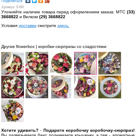
Поделиться
Артикул: S160
Уточняйте наличие товара перед оформлением заказа: МТС
(33)
3668822
и Велком
(29) 3668822
Условия
доставки
смотрите
здесь.
Другие flowerbox | коробки-сюрпризы со сладостями:
Хотите удивить?
-
Подарите коробочку коробочку-сюрприз!
Вы развязываете бант, поднимаете крышечку, а там - ароматные