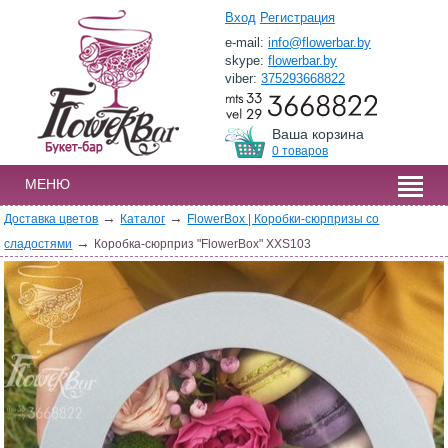
Вход
Регистрация
e-mail:
info@flowerbar.by
skype:
flowerbar.by
viber:
375293668822
Ваша корзина
0 товаров
МЕНЮ
→
→
Доставка цветов
Каталог
FlowerBox | Коробки-сюрпризы со
→
сладостями
Коробка-сюрприз "FlowerBox" XXS103