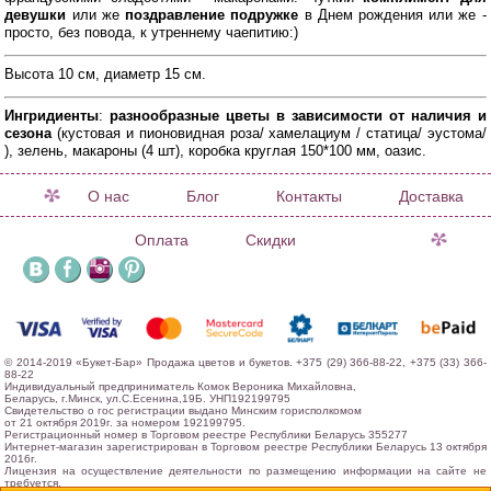
девушки
или же
поздравление подружке
в Днем рождения или же -
просто,
без повода, к утреннему чаепитию:)
Высота 10 см, диаметр 15 см.
Ингридиенты
:
разнообразные цветы в зависимости от наличия
и
сезона
(кустовая и пионовидная роза/ хамелациум / статица/ эустома/
), зелень, макароны (4 шт), коробка круглая 150*100 мм, оазис.
О нас
Блог
Контакты
Доставка
Оплата
Скидки
© 2014-2019 «Букет-Бар» Продажа цветов и букетов. +375 (29) 366-88-22, +375 (33) 366-
88-22
Индивидуальный предприниматель Комок Вероника Михайловна,
Беларусь, г.Минск, ул.С.Есенина,19Б. УНП192199795
Свидетельство о гос регистрации выдано Минским горисполкомом
от 21 октября 2019г. за номером 192199795.
Регистрационный номер в Торговом реестре Республики Беларусь 355277
Интернет-магазин зарегистрирован в Торговом реестре Республики Беларусь 13 октября
2016г.
Лицензия на осуществление деятельности по размещению информации на сайте не
требуется.