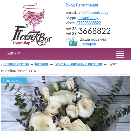
Вход
Регистрация
e-mail:
info@flowerbar.by
skype:
flowerbar.by
viber:
375293668822
Ваша корзина
0 товаров
МЕНЮ
→
→
→
Доставка цветов
Каталог
Букеты и корзины с цветами
Букет-
коктейль "Arno" B016
Под заказ