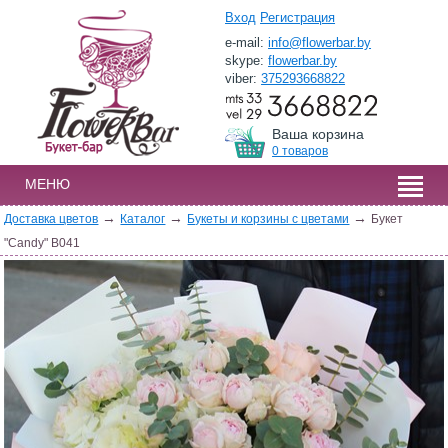
Вход
Регистрация
e-mail:
info@flowerbar.by
skype:
flowerbar.by
viber:
375293668822
Ваша корзина
0 товаров
МЕНЮ
→
→
→
Доставка цветов
Каталог
Букеты и корзины с цветами
Букет
"Candy" B041