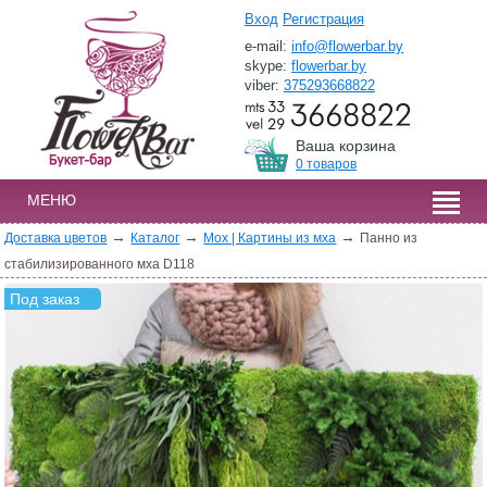
Вход
Регистрация
e-mail:
info@flowerbar.by
skype:
flowerbar.by
viber:
375293668822
Ваша корзина
0 товаров
МЕНЮ
→
→
→
Доставка цветов
Каталог
Мох | Картины из мха
Панно из
стабилизированного мха D118
Под заказ