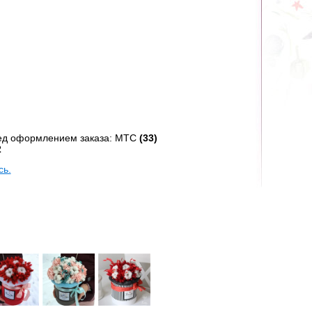
ред оформлением заказа: МТС
(33)
2
сь.