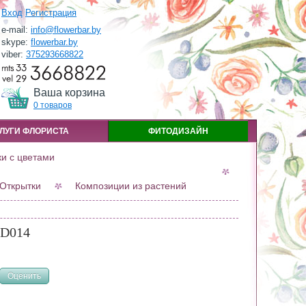
Вход
Регистрация
e-mail:
info@flowerbar.by
skype:
flowerbar.by
viber:
375293668822
Ваша корзина
0 товаров
ЛУГИ ФЛОРИСТА
ФИТОДИЗАЙН
ки с цветами
Открытки
Композиции из растений
 D014
Оценить