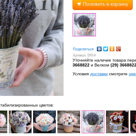
Положить в корзину
Поделиться
Артикул: D014
Уточняйте наличие товара пе
3668822
и Велком
(29) 366882
Условия
доставки
смотрите
зде
 стабилизированных цветов: