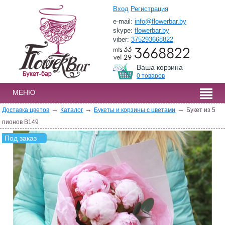
Вход
Регистрация
e-mail:
info@flowerbar.by
skype:
flowerbar.by
viber:
375293668822
Ваша корзина
0 товаров
МЕНЮ
→
→
→
Доставка цветов
Каталог
Букеты и корзины с цветами
Букет из 5
пионов B149
Под заказ