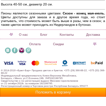
Высота 40-50 см, диаметр 20 см.
Пионы являются сезонными цветами.
Сезон - конец мая-июль.
Цветы доступны для заказа и в другое время года, но стоит
учитывать, что стоимость может быть выше в разы, чем в сезон; а
также цветок может приходить из Нидерландов в бутонах.
О нас
Блог
Контакты
Доставка
Оплата
Скидки
© 2014-2019 «Букет-Бар» Продажа цветов и букетов. +375 (29) 366-88-22, +375 (33) 366-
88-22
Индивидуальный предприниматель Комок Вероника Михайловна,
Беларусь, г.Минск, ул.С.Есенина,19Б. УНП192199795
Свидетельство о гос регистрации выдано Минским горисполкомом
от 21 октября 2019г. за номером 192199795.
Регистрационный номер в Торговом реестре Республики Беларусь 355277
Интернет-магазин зарегистрирован в Торговом реестре Республики Беларусь 13 октября
2016г.
Положить в корзину
Лицензия на осуществление деятельности по размещению информации на сайте не
требуется.
Почта:
info@flowerbar.by
Создание интернет-магазина
: blackstar.by